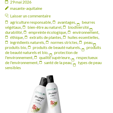
29 mai 2026
masante-aquitaine
Laisser un commentaire
agriculture responsable
,
avantages
,
beurres
végétaux
,
bien-être au naturel
,
biodiversité
,
durabilité
,
empreinte écologique
,
environnement
,
éthique
,
extraits de plantes
,
huiles essentielles
,
ingrédients naturels
,
normes strictes
,
peau
,
produits bio
,
produits de beauté naturels
,
produits
de beauté naturels et bio
,
protection de
l'environnement
,
qualité supérieure
,
respectueux
de l'environnement
,
santé de la peau
,
types de peau
sensibles