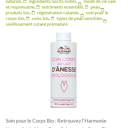
naturels
,
ingrédients nocifs évités
,
mode de vie sain
et responsable
,
nutriments essentiels
,
peau
,
produits bio
,
régénération cutanée
,
soin pour le
corps bio
,
soins bio
,
types de peau sensibles
,
vieillissement cutané prématuré
Soin pour le Corps Bio : Retrouvez l’Harmonie