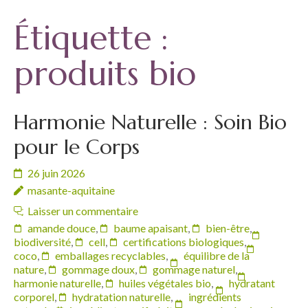
Étiquette :
produits bio
Harmonie Naturelle : Soin Bio
pour le Corps
26 juin 2026
masante-aquitaine
Laisser un commentaire
amande douce
,
baume apaisant
,
bien-être
,
biodiversité
,
cell
,
certifications biologiques
,
coco
,
emballages recyclables
,
équilibre de la
nature
,
gommage doux
,
gommage naturel
,
harmonie naturelle
,
huiles végétales bio
,
hydratant
corporel
,
hydratation naturelle
,
ingrédients