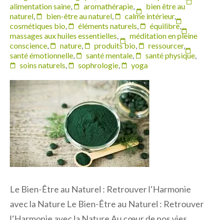
alimentation saine
,
aromathérapie
,
bien être au
naturel
,
bien-être au naturel
,
calme intérieur
,
cosmétiques bio
,
éléments naturels
,
équilibre
,
massages aux huiles essentielles
,
méditation en pleine
conscience
,
nature
,
produits bio
,
ressourcer
,
santé émotionnelle
,
santé mentale
,
santé physique
,
soins naturels
,
sophrologie
,
yoga
Le Bien-Être au Naturel : Retrouver l’Harmonie
avec la Nature Le Bien-Être au Naturel : Retrouver
l’Harmonie avec la Nature Au cœur de nos vies