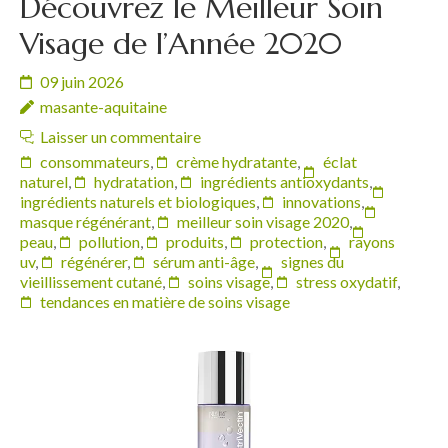
Découvrez le Meilleur Soin
Visage de l’Année 2020
09 juin 2026
masante-aquitaine
Laisser un commentaire
consommateurs
,
crème hydratante
,
éclat
naturel
,
hydratation
,
ingrédients antioxydants
,
ingrédients naturels et biologiques
,
innovations
,
masque régénérant
,
meilleur soin visage 2020
,
peau
,
pollution
,
produits
,
protection
,
rayons
uv
,
régénérer
,
sérum anti-âge
,
signes du
vieillissement cutané
,
soins visage
,
stress oxydatif
,
tendances en matière de soins visage