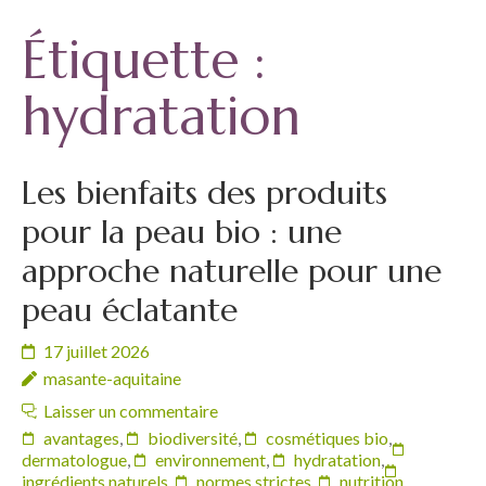
Étiquette :
hydratation
Les bienfaits des produits
pour la peau bio : une
approche naturelle pour une
peau éclatante
17 juillet 2026
masante-aquitaine
Laisser un commentaire
avantages
,
biodiversité
,
cosmétiques bio
,
dermatologue
,
environnement
,
hydratation
,
ingrédients naturels
,
normes strictes
,
nutrition
,