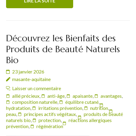
LIRE LA SUITE
Découvrez les Bienfaits des
Produits de Beauté Naturels
Bio
23 janvier 2026
masante-aquitaine
Laisser un commentaire
allié précieux
,
anti-âge
,
apaisante
,
avantages
,
composition naturelle
,
équilibre cutané
,
hydratation
,
irritations prévention
,
nutrition
,
peau
,
principes actifs végétaux
,
produits de beauté
naturels bio
,
protection
,
réactions allergiques
prévention
,
régénération