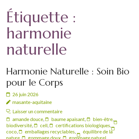
Étiquette :
harmonie
naturelle
Harmonie Naturelle : Soin Bio
pour le Corps
26 juin 2026
masante-aquitaine
Laisser un commentaire
amande douce
,
baume apaisant
,
bien-être
,
biodiversité
,
cell
,
certifications biologiques
,
coco
,
emballages recyclables
,
équilibre de la
nature
,
gommage doux
,
gommage naturel
,