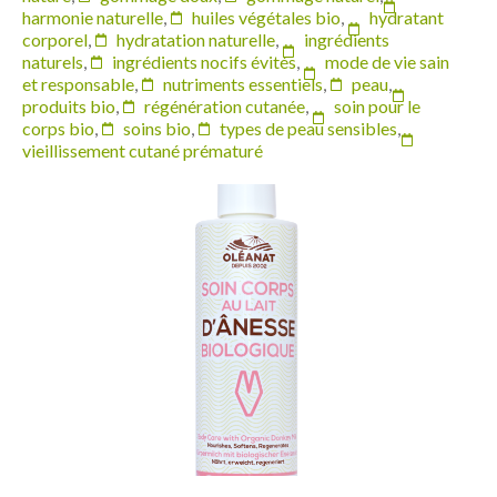
harmonie naturelle
,
huiles végétales bio
,
hydratant
corporel
,
hydratation naturelle
,
ingrédients
naturels
,
ingrédients nocifs évités
,
mode de vie sain
et responsable
,
nutriments essentiels
,
peau
,
produits bio
,
régénération cutanée
,
soin pour le
corps bio
,
soins bio
,
types de peau sensibles
,
vieillissement cutané prématuré