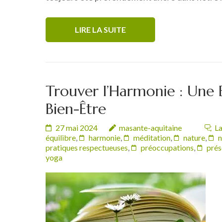
LIRE LA SUITE
Trouver l’Harmonie : Une 
Bien-Être
27 mai 2024
masante-aquitaine
La
équilibre
,
harmonie
,
méditation
,
nature
,
n
pratiques respectueuses
,
préoccupations
,
prés
yoga