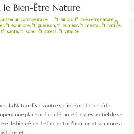
 le Bien-Être Nature
Laisser un commentaire
air pur
,
bien etre nature
,
el
,
équilibre
,
guérison
,
humeur
,
mental
,
nature
,
,
santé
,
soleil
,
stress
,
vitalité
vec la Nature Dans notre société moderne où le
upent une place prépondérante, il est essentiel de se
e et le bien-être. Le lien entre l’homme et la nature a
istoire, et …