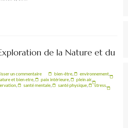
Exploration de la Nature et du
isser un commentaire
bien-être
,
environnement
,
ature et bien etre
,
paix intérieure
,
plein air
,
ervation
,
santé mentale
,
santé physique
,
stress
,