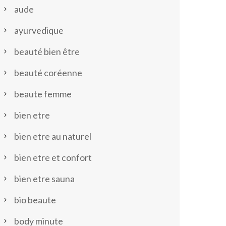
aude
ayurvedique
beauté bien être
beauté coréenne
beaute femme
bien etre
bien etre au naturel
bien etre et confort
bien etre sauna
bio beaute
body minute