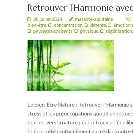
Retrouver l’Harmonie avec
28 juillet 2024
masante-aquitaine
bien-être
,
concentration
,
détente
,
émotionn
paysages apaisants
,
physique
,
régénération
Le Bien-Être Nature : Retrouver l’Harmonie a
stress et les préoccupations quotidiennes occ
tourner vers la nature pour retrouver l’équilibr
toujours été profondément ancré dans notre h