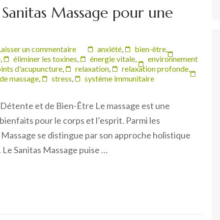
u Sanitas Massage pour une
Laisser un commentaire
anxiété
,
bien-être
,
e
,
éliminer les toxines
,
énergie vitale
,
environnement
ints d'acupuncture
,
relaxation
,
relaxation profonde
,
 de massage
,
stress
,
système immunitaire
 Détente et de Bien-Être Le massage est une
enfaits pour le corps et l’esprit. Parmi les
s Massage se distingue par son approche holistique
ps. Le Sanitas Massage puise …