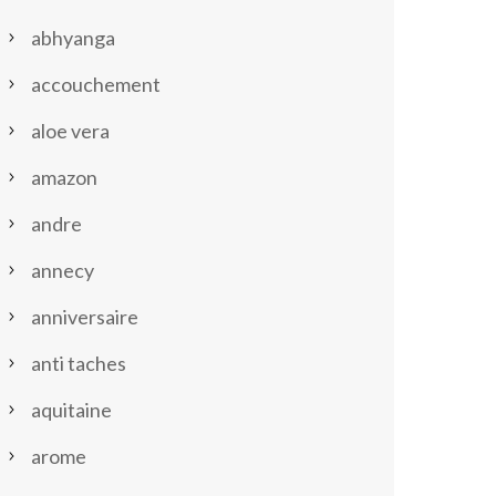
abhyanga
accouchement
aloe vera
amazon
andre
annecy
anniversaire
anti taches
aquitaine
arome