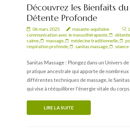
Découvrez les Bienfaits d
Détente Profonde
06 mars 2025
masante-aquitaine
communication avec le massothérapeute
,
détent
calme
,
massage
,
médecine traditionnelle
,
po
respiration profonde
,
sanitas massage
,
séance
Sanitas Massage : Plongez dans un Univers de
pratique ancestrale qui apporte de nombreux bi
différentes techniques de massage, le Sanita
qui vise à rééquilibrer l’énergie vitale du cor
LIRE LA SUITE