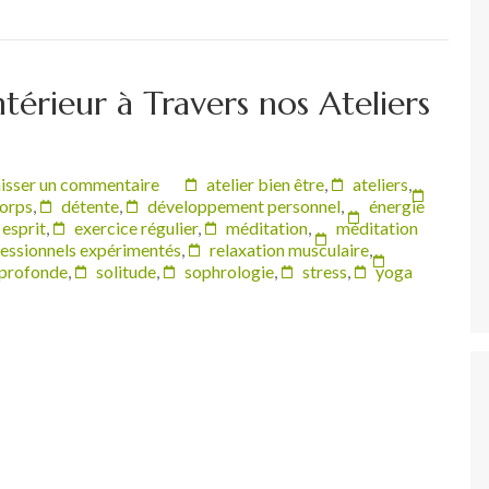
térieur à Travers nos Ateliers
isser un commentaire
atelier bien être
,
ateliers
,
orps
,
détente
,
développement personnel
,
énergie
esprit
,
exercice régulier
,
méditation
,
méditation
essionnels expérimentés
,
relaxation musculaire
,
 profonde
,
solitude
,
sophrologie
,
stress
,
yoga