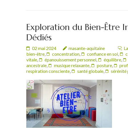
Exploration du Bien-Être In
Dédiés
02 mai 2024
masante-aquitaine
La
bien-être
,
concentration
,
confiance en soi
,
c
vitale
,
épanouissement personnel
,
équilibre
,
ancestrale
,
musique relaxante
,
posture
,
prof
respiration consciente
,
santé globale
,
sérénité