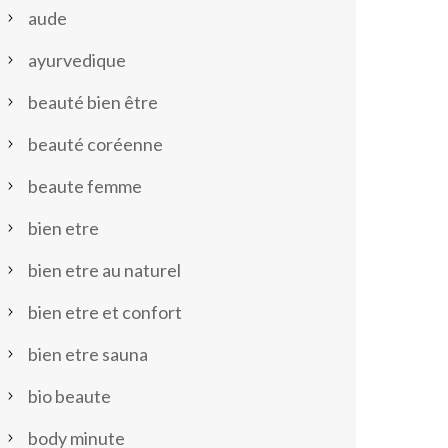
aude
ayurvedique
beauté bien être
beauté coréenne
beaute femme
bien etre
bien etre au naturel
bien etre et confort
bien etre sauna
bio beaute
body minute