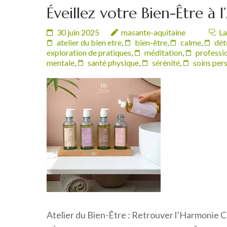
Éveillez votre Bien-Être à l
30 juin 2025
masante-aquitaine
La
atelier du bien etre
,
bien-être
,
calme
,
dét
exploration de pratiques
,
méditation
,
professio
mentale
,
santé physique
,
sérénité
,
soins per
Atelier du Bien-Être : Retrouver l’Harmonie Co