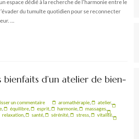
t un espace dédié à la recherche de l’harmonie entre le
t s’évader du tumulte quotidien pour se reconnecter
eur. …
s bienfaits d’un atelier de bien-
isser un commentaire
aromathérapie
,
atelier
,
e
,
équilibre
,
esprit
,
harmonie
,
massages
,
relaxation
,
santé
,
sérénité
,
stress
,
vitalité
,