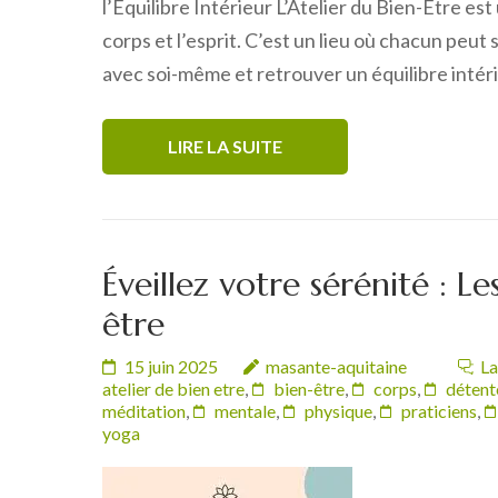
l’Équilibre Intérieur L’Atelier du Bien-Être es
corps et l’esprit. C’est un lieu où chacun peu
avec soi-même et retrouver un équilibre intéri
LIRE LA SUITE
Éveillez votre sérénité : Le
être
15 juin 2025
masante-aquitaine
La
atelier de bien etre
,
bien-être
,
corps
,
détent
méditation
,
mentale
,
physique
,
praticiens
,
yoga