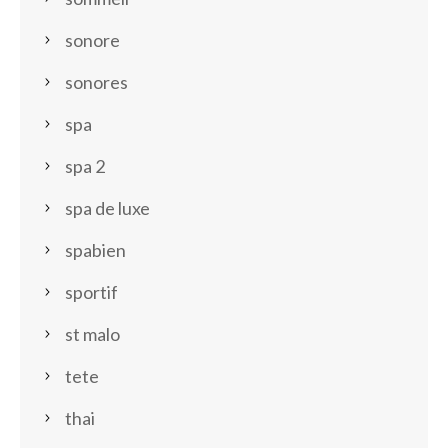
sonore
sonores
spa
spa 2
spa de luxe
spabien
sportif
st malo
tete
thai