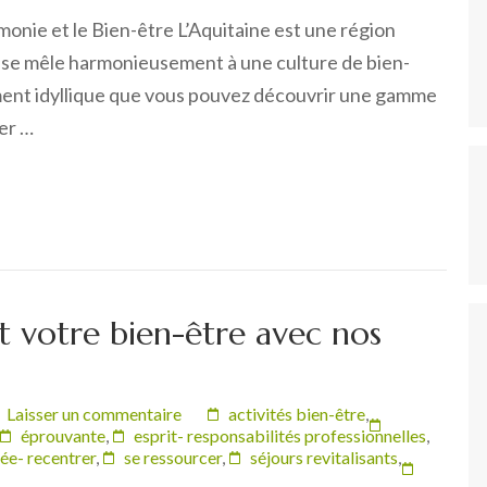
monie et le Bien-être L’Aquitaine est une région
s se mêle harmonieusement à une culture de bien-
ment idyllique que vous pouvez découvrir une gamme
der …
t votre bien-être avec nos
Laisser un commentaire
activités bien-être
,
éprouvante
,
esprit- responsabilités professionnelles
,
ée- recentrer
,
se ressourcer
,
séjours revitalisants
,