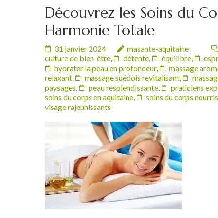
Découvrez les Soins du Co
Harmonie Totale
31 janvier 2024
masante-aquitaine
culture de bien-être
,
détente
,
équilibre
,
espr
hydrater la peau en profondeur
,
massage aroma
relaxant
,
massage suédois revitalisant
,
massage
paysages
,
peau resplendissante
,
praticiens ex
soins du corps en aquitaine
,
soins du corps nourri
visage rajeunissants