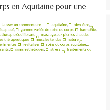
rps en Aquitaine pour une
Laisser un commentaire
aquitaine
,
bien-être
,
it apaisé
,
gamme variée de soins du corps
,
harmonie
,
thérapie équilibrant
,
massage aux pierres chaudes
s thérapeutiques
,
muscles tendus
,
nature
,
périmentés
,
revitaliser
,
soins du corps aquitaine
,
ssants
,
soins esthétiques
,
stress
,
traitements du