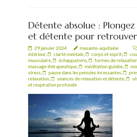
Détente absolue : Plongez 
et détente pour retrouver 
29 janvier 2024
masante-aquitaine
intérieur
,
clarté mentale
,
corps et esprit
,
cou
musculaire
,
échappatoire
,
formes de relaxatio
massage thérapeutique
,
méditation guidée
,
mo
stress
,
pause dans les pensées incessantes
,
pre
relaxation
,
séances de relaxation et détente
,
sé
et respiration profonde