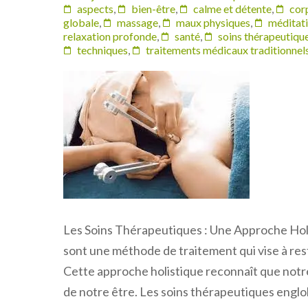
aspects
,
bien-être
,
calme et détente
,
cor
globale
,
massage
,
maux physiques
,
méditat
relaxation profonde
,
santé
,
soins thérapeutiqu
techniques
,
traitements médicaux traditionnel
Les Soins Thérapeutiques : Une Approche Holi
sont une méthode de traitement qui vise à restau
Cette approche holistique reconnaît que notr
de notre être. Les soins thérapeutiques engl