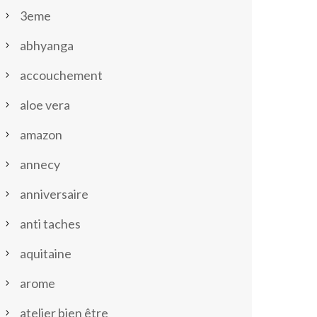
3eme
abhyanga
accouchement
aloe vera
amazon
annecy
anniversaire
anti taches
aquitaine
arome
atelier bien être