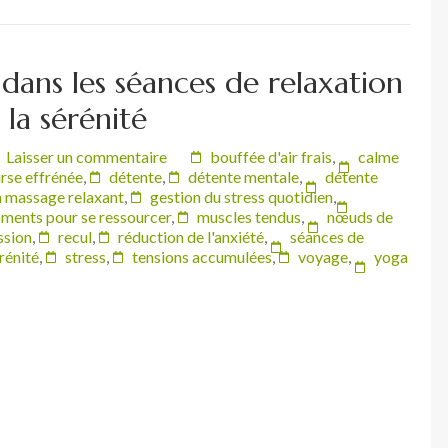
dans les séances de relaxation
la sérénité
Laisser un commentaire
bouffée d'air frais
,
calme
rse effrénée
,
détente
,
détente mentale
,
détente
n massage relaxant
,
gestion du stress quotidien
,
ments pour se ressourcer
,
muscles tendus
,
nœuds de
ssion
,
recul
,
réduction de l'anxiété
,
séances de
rénité
,
stress
,
tensions accumulées
,
voyage
,
yoga