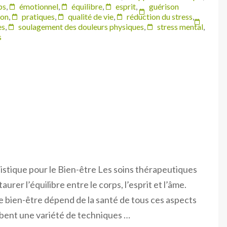
ps
,
émotionnel
,
équilibre
,
esprit
,
guérison
ion
,
pratiques
,
qualité de vie
,
réduction du stress
,
es
,
soulagement des douleurs physiques
,
stress mental
,
s
stique pour le Bien-être Les soins thérapeutiques
rer l’équilibre entre le corps, l’esprit et l’âme.
e bien-être dépend de la santé de tous ces aspects
obent une variété de techniques …