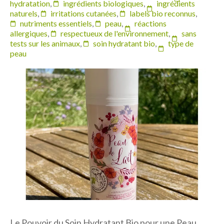
hydratation
,
ingrédients biologiques
,
ingrédients
naturels
,
irritations cutanées
,
labels bio reconnus
,
nutriments essentiels
,
peau
,
réactions
allergiques
,
respectueux de l'environnement
,
sans
tests sur les animaux
,
soin hydratant bio
,
type de
peau
Le Pouvoir du Soin Hydratant Bio pour une Peau