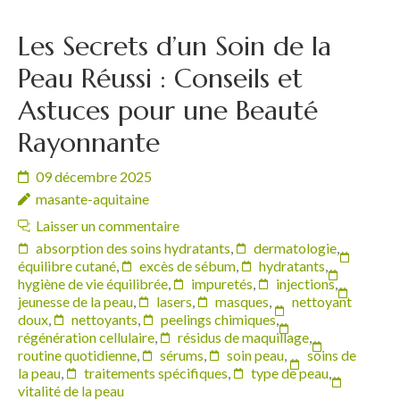
Les Secrets d’un Soin de la
Peau Réussi : Conseils et
Astuces pour une Beauté
Rayonnante
09 décembre 2025
masante-aquitaine
Laisser un commentaire
absorption des soins hydratants
,
dermatologie
,
équilibre cutané
,
excès de sébum
,
hydratants
,
hygiène de vie équilibrée
,
impuretés
,
injections
,
jeunesse de la peau
,
lasers
,
masques
,
nettoyant
doux
,
nettoyants
,
peelings chimiques
,
régénération cellulaire
,
résidus de maquillage
,
routine quotidienne
,
sérums
,
soin peau
,
soins de
la peau
,
traitements spécifiques
,
type de peau
,
vitalité de la peau