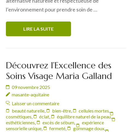
alternative naturelle et respectueuse de
l’environnement pour prendre soin de …
LIRE LA SUITE
Découvrez l’Excellence des
Soins Visage Maria Galland
09 novembre 2025
masante-aquitaine
Laisser un commentaire
beauté naturelle
,
bien-être
,
cellules mortes
,
cosmétiques
,
éclat
,
équilibre naturel de la peau
,
esthéticiennes
,
excès de sébum
,
expérience
sensorielle unique
,
fermeté
,
gommage doux
,