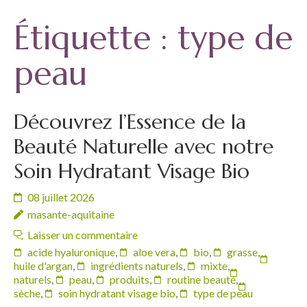
Étiquette :
type de
peau
Découvrez l’Essence de la
Beauté Naturelle avec notre
Soin Hydratant Visage Bio
08 juillet 2026
masante-aquitaine
Laisser un commentaire
acide hyaluronique
,
aloe vera
,
bio
,
grasse
,
huile d'argan
,
ingrédients naturels
,
mixte
,
naturels
,
peau
,
produits
,
routine beauté
,
sèche
,
soin hydratant visage bio
,
type de peau