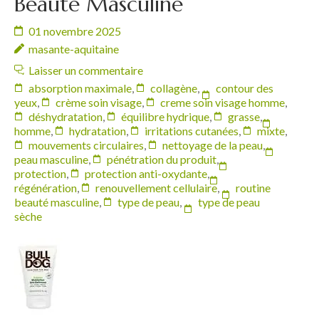
Beauté Masculine
01 novembre 2025
masante-aquitaine
Laisser un commentaire
absorption maximale
,
collagène
,
contour des
yeux
,
crème soin visage
,
creme soin visage homme
,
déshydratation
,
équilibre hydrique
,
grasse
,
homme
,
hydratation
,
irritations cutanées
,
mixte
,
mouvements circulaires
,
nettoyage de la peau
,
peau masculine
,
pénétration du produit
,
protection
,
protection anti-oxydante
,
régénération
,
renouvellement cellulaire
,
routine
beauté masculine
,
type de peau
,
type de peau
sèche