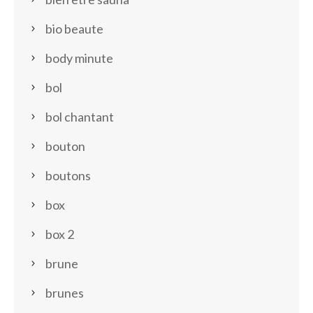
bio beaute
body minute
bol
bol chantant
bouton
boutons
box
box 2
brune
brunes