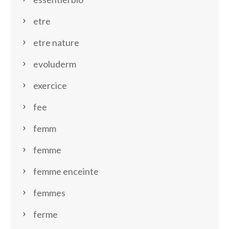
etre
etre nature
evoluderm
exercice
fee
femm
femme
femme enceinte
femmes
ferme