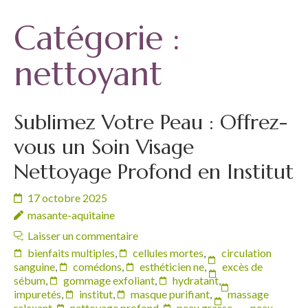
Catégorie :
nettoyant
Sublimez Votre Peau : Offrez-
vous un Soin Visage
Nettoyage Profond en Institut
17 octobre 2025
masante-aquitaine
Laisser un commentaire
bienfaits multiples
,
cellules mortes
,
circulation
sanguine
,
comédons
,
esthéticien ne
,
excès de
sébum
,
gommage exfoliant
,
hydratant
,
impuretés
,
institut
,
masque purifiant
,
massage
relaxant
,
nettoyage profond
,
peau grasse
,
peau