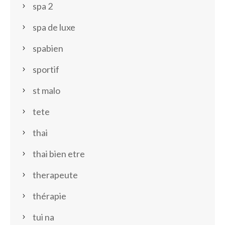
spa 2
spa de luxe
spabien
sportif
st malo
tete
thai
thai bien etre
therapeute
thérapie
tui na