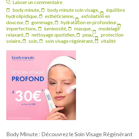
Laisser un commentaire
body minute
,
body minute soin visage
,
équilibre
hydrolipidique
,
esthéticienne
,
exfoliation en
douceur
,
gommage
,
hydratation en profondeur
,
imperfections
,
luminosité
,
masque
,
modelage
relaxant
,
nettoyage quotidien
,
peau
,
protection
solaire
,
soin
,
soin visage régénérant
,
vitalité
Body Minute : Découvrez le Soin Visage Régénérant