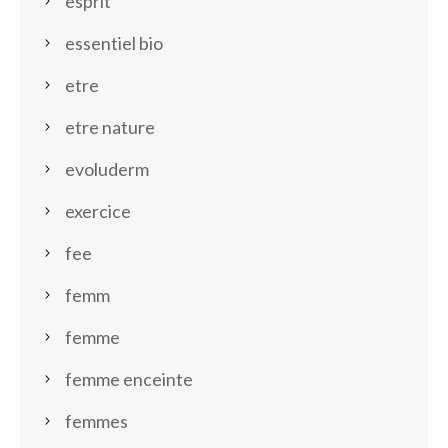
esprit
essentiel bio
etre
etre nature
evoluderm
exercice
fee
femm
femme
femme enceinte
femmes