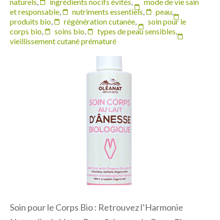
naturels
,
ingrédients nocifs évités
,
mode de vie sain
et responsable
,
nutriments essentiels
,
peau
,
produits bio
,
régénération cutanée
,
soin pour le
corps bio
,
soins bio
,
types de peau sensibles
,
vieillissement cutané prématuré
Soin pour le Corps Bio : Retrouvez l’Harmonie