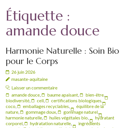
Étiquette :
amande douce
Harmonie Naturelle : Soin Bio
pour le Corps
26 juin 2026
masante-aquitaine
Laisser un commentaire
amande douce
,
baume apaisant
,
bien-être
,
biodiversité
,
cell
,
certifications biologiques
,
coco
,
emballages recyclables
,
équilibre de la
nature
,
gommage doux
,
gommage naturel
,
harmonie naturelle
,
huiles végétales bio
,
hydratant
corporel
,
hydratation naturelle
,
ingrédients