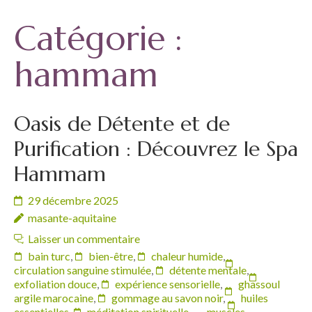
Catégorie :
hammam
Oasis de Détente et de
Purification : Découvrez le Spa
Hammam
29 décembre 2025
masante-aquitaine
Laisser un commentaire
bain turc
,
bien-être
,
chaleur humide
,
circulation sanguine stimulée
,
détente mentale
,
exfoliation douce
,
expérience sensorielle
,
ghassoul
argile marocaine
,
gommage au savon noir
,
huiles
essentielles
,
méditation spirituelle
,
muscles