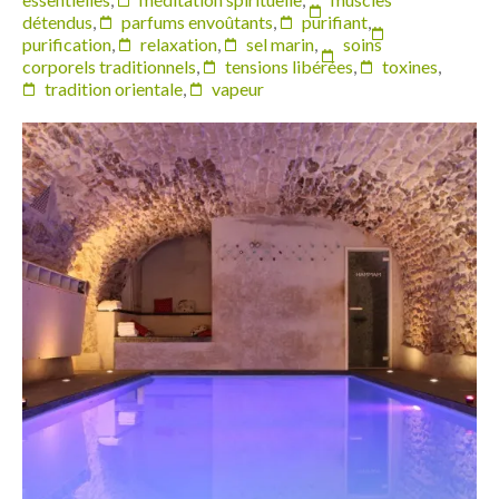
détendus
,
parfums envoûtants
,
purifiant
,
purification
,
relaxation
,
sel marin
,
soins
corporels traditionnels
,
tensions libérées
,
toxines
,
tradition orientale
,
vapeur