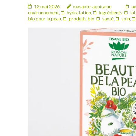
12 mai 2026
masante-aquitaine
an
environnement
,
hydratation
,
ingrédients
,
lab
bio pour la peau
,
produits bio
,
santé
,
soin
,