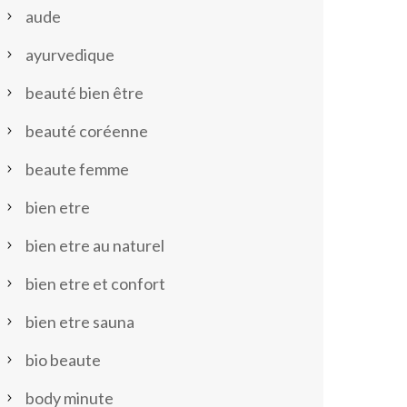
aude
ayurvedique
beauté bien être
beauté coréenne
beaute femme
bien etre
bien etre au naturel
bien etre et confort
bien etre sauna
bio beaute
body minute