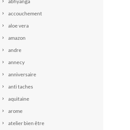
abhyanga
accouchement
aloe vera
amazon
andre
annecy
anniversaire
anti taches
aquitaine
arome
atelier bien être