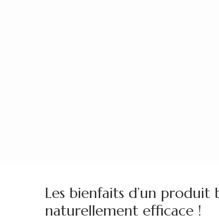
Aller
au
contenu
(Pressez
Entrée)
Les bienfaits d’un produit 
naturellement efficace !