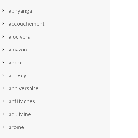
abhyanga
accouchement
aloe vera
amazon
andre
annecy
anniversaire
anti taches
aquitaine
arome