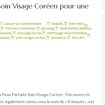
Soin Visage Coréen pour une
Laisser un commentaire
beauté
,
bien-être
,
,
femmes coréennes
,
ginseng
,
hydratation intense
,
-beauty
,
massage facial
,
nettoyage en profondeur
,
 beauté
,
soin visage coréen
,
tendance
,
thé vert
a Peau Parfaite Soin Visage Coréen : Découvrez le
en, également connu sous le nom de « K-beauty », est