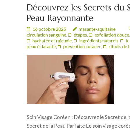
Découvrez les Secrets du 
Peau Rayonnante
16 octobre 2025
masante-aquitaine
circulation sanguine
,
étapes
,
exfoliation douce
hydratée et rajeunie
,
ingrédients naturels
,
k
peau éclatante
,
prévention cutanée
,
rituels de
Soin Visage Coréen : Découvrez le Secret de l
Secret de la Peau Parfaite Le soin visage coré