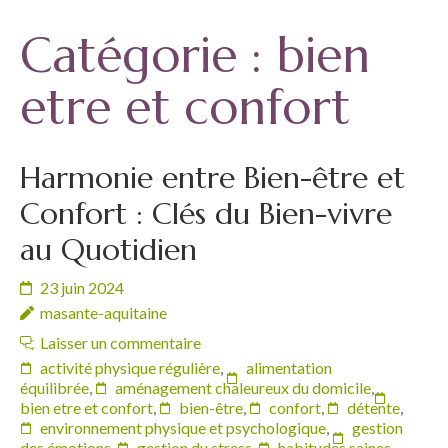
Catégorie :
bien
etre et confort
Harmonie entre Bien-être et
Confort : Clés du Bien-vivre
au Quotidien
23 juin 2024
masante-aquitaine
Laisser un commentaire
activité physique régulière
,
alimentation
équilibrée
,
aménagement chaleureux du domicile
,
bien etre et confort
,
bien-être
,
confort
,
détente
,
environnement physique et psychologique
,
gestion
des émotions
,
gestion du stress
,
habitudes saines
,