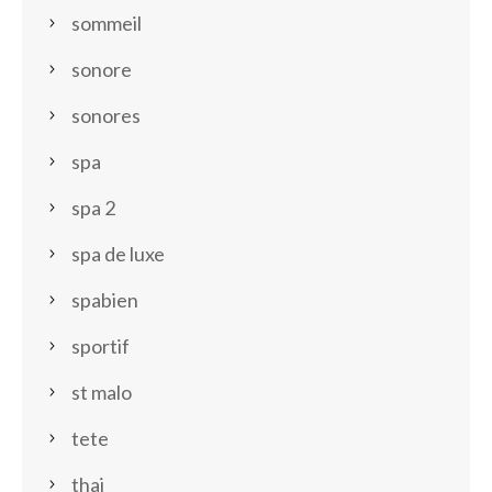
sommeil
sonore
sonores
spa
spa 2
spa de luxe
spabien
sportif
st malo
tete
thai