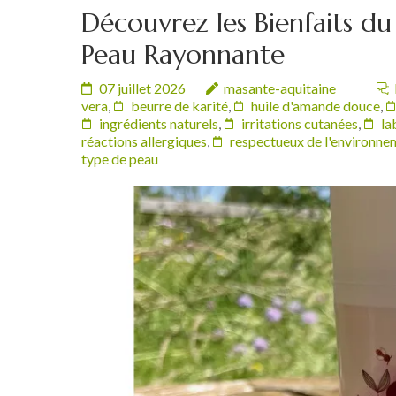
Découvrez les Bienfaits d
Peau Rayonnante
07 juillet 2026
masante-aquitaine
vera
,
beurre de karité
,
huile d'amande douce
,
ingrédients naturels
,
irritations cutanées
,
la
réactions allergiques
,
respectueux de l'environne
type de peau