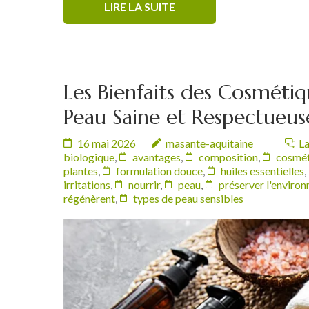
LIRE LA SUITE
Les Bienfaits des Cosméti
Peau Saine et Respectueus
16 mai 2026
masante-aquitaine
La
biologique
,
avantages
,
composition
,
cosmét
plantes
,
formulation douce
,
huiles essentielles
,
irritations
,
nourrir
,
peau
,
préserver l'enviro
régénèrent
,
types de peau sensibles