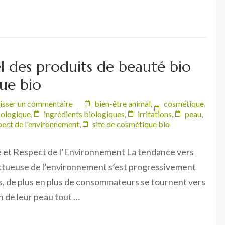
l des produits de beauté bio
ue bio
isser un commentaire
bien-être animal
,
cosmétique
cologique
,
ingrédients biologiques
,
irritations
,
peau
,
pect de l'environnement
,
site de cosmétique bio
é et Respect de l’Environnement La tendance vers
ctueuse de l’environnement s’est progressivement
s, de plus en plus de consommateurs se tournent vers
n de leur peau tout …