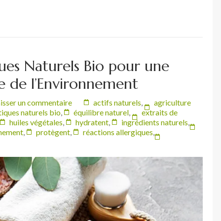
ques Naturels Bio pour une
e de l’Environnement
isser un commentaire
actifs naturels
,
agriculture
iques naturels bio
,
équilibre naturel
,
extraits de
huiles végétales
,
hydratent
,
ingrédients naturels
,
nnement
,
protègent
,
réactions allergiques
,