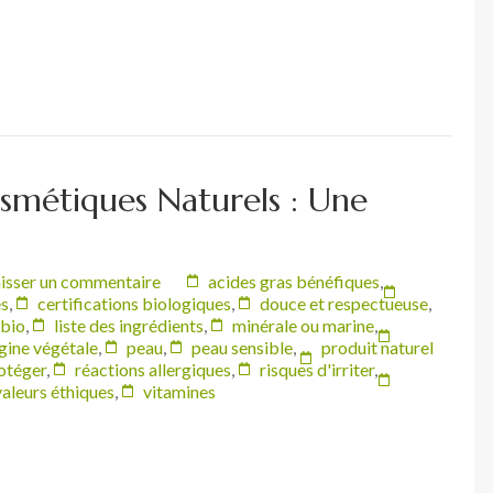
osmétiques Naturels : Une
isser un commentaire
acides gras bénéfiques
,
es
,
certifications biologiques
,
douce et respectueuse
,
 bio
,
liste des ingrédients
,
minérale ou marine
,
gine végétale
,
peau
,
peau sensible
,
produit naturel
otéger
,
réactions allergiques
,
risques d'irriter
,
valeurs éthiques
,
vitamines