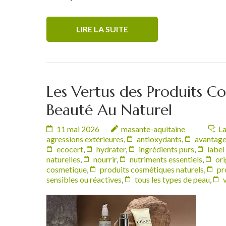
LIRE LA SUITE
Les Vertus des Produits C
Beauté Au Naturel
11 mai 2026
masante-aquitaine
La
agressions extérieures
,
antioxydants
,
avantag
ecocert
,
hydrater
,
ingrédients purs
,
label
naturelles
,
nourrir
,
nutriments essentiels
,
ori
cosmetique
,
produits cosmétiques naturels
,
pr
sensibles ou réactives
,
tous les types de peau
,