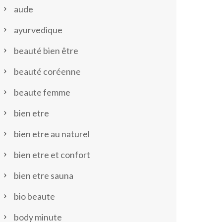
aude
ayurvedique
beauté bien être
beauté coréenne
beaute femme
bien etre
bien etre au naturel
bien etre et confort
bien etre sauna
bio beaute
body minute