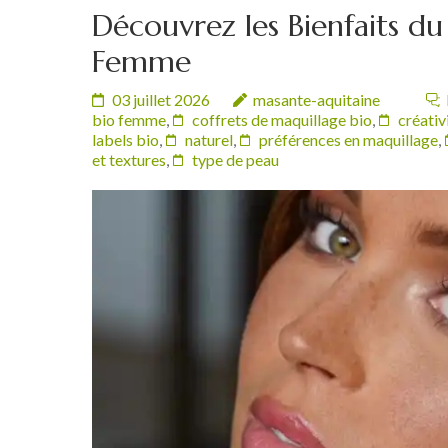
Découvrez les Bienfaits du
Femme
03 juillet 2026
masante-aquitaine
bio femme
,
coffrets de maquillage bio
,
créativ
labels bio
,
naturel
,
préférences en maquillage
,
et textures
,
type de peau