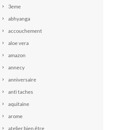
3eme
abhyanga
accouchement
aloe vera
amazon
annecy
anniversaire
anti taches
aquitaine
arome
atelier bien être