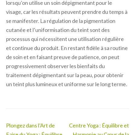
lorsqu’on utilise un soin dépigmentant pour le
visage, car les résultats peuvent prendre du temps à
se manifester. La régulation de la pigmentation
cutanée et l’uniformisation du teint sont des
processus qui nécessitent une utilisation régulière
et continue du produit. En restant fidèle à sa routine
de soin et en faisant preuve de patience, on peut
progressivement observer les bienfaits du
traitement dépigmentant sur la peau, pour obtenir
un teint plus lumineux et uniforme sur le long terme.
Navigation
Plongez dans l’Art de
Centre Yoga : Équilibre et
de
Faire du Yoga : Équilibre,
Harmonie au Cœur de la