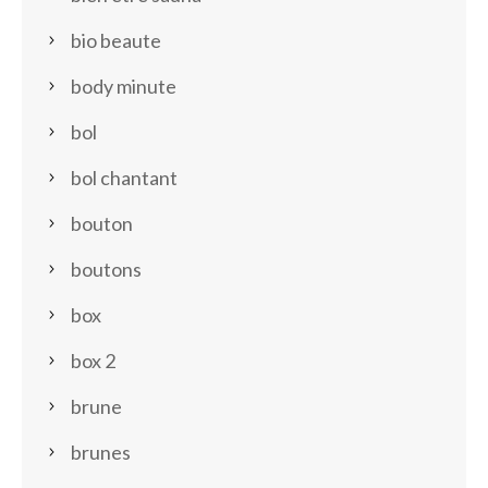
bio beaute
body minute
bol
bol chantant
bouton
boutons
box
box 2
brune
brunes