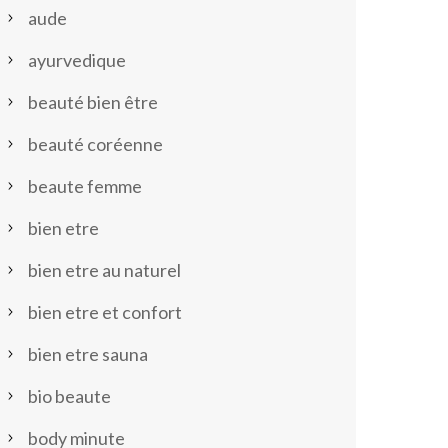
aude
ayurvedique
beauté bien être
beauté coréenne
beaute femme
bien etre
bien etre au naturel
bien etre et confort
bien etre sauna
bio beaute
body minute