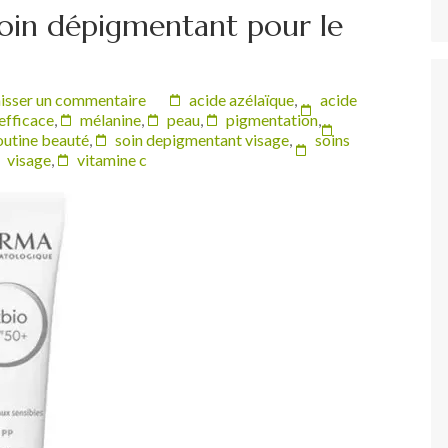
 soin dépigmentant pour le
isser un commentaire
acide azélaïque
,
acide
efficace
,
mélanine
,
peau
,
pigmentation
,
outine beauté
,
soin depigmentant visage
,
soins
visage
,
vitamine c