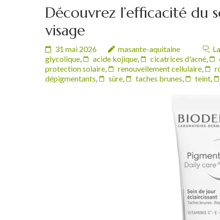
Découvrez l’efficacité du
visage
31 mai 2026
masante-aquitaine
La
glycolique
,
acide kojique
,
cicatrices d'acné
,
protection solaire
,
renouvellement cellulaire
,
r
dépigmentants
,
sûre
,
taches brunes
,
teint
,