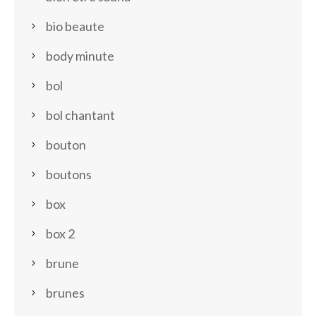
bio beaute
body minute
bol
bol chantant
bouton
boutons
box
box 2
brune
brunes