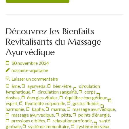
Découvrez les Bienfaits
Revitalisants du Massage
Ayurvédique
30 novembre 2024
masante-aquitaine
Laisser un commentaire
âme
,
ayurveda
,
bien-être
,
circulation
lymphatique
,
circulation sanguine
,
corps
,
doshas
,
énergies vitales
,
équilibre énergétique
,
esprit
,
flexibilité corporelle
,
gestes fluides
,
harmonie
,
kapha
,
marma
,
massage ayurvédique
,
massage ayurvedique
,
pitta
,
points d'énergie
,
pressions ciblées
,
relaxation profonde
,
santé
globale
,
système immunitaire
,
système nerveux
,