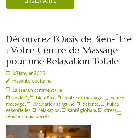
LIRE LA SUITE
Découvrez l’Oasis de Bien-Être
: Votre Centre de Massage
pour une Relaxation Totale
05 janvier 2025
masante-aquitaine
Laisser un commentaire
anxiété
,
bien-être
,
centre de massage
,
centre
massage
,
circulation sanguine
,
détente
,
huiles
essentielles
,
relaxation
,
santé globale
,
stress
,
tensions musculaires