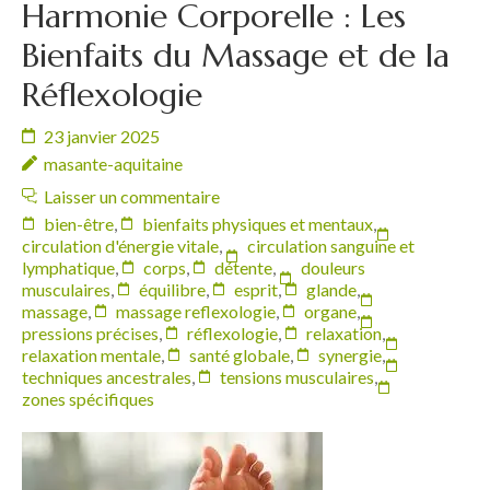
Harmonie Corporelle : Les
Bienfaits du Massage et de la
Réflexologie
23 janvier 2025
masante-aquitaine
Laisser un commentaire
bien-être
,
bienfaits physiques et mentaux
,
circulation d'énergie vitale
,
circulation sanguine et
lymphatique
,
corps
,
détente
,
douleurs
musculaires
,
équilibre
,
esprit
,
glande
,
massage
,
massage reflexologie
,
organe
,
pressions précises
,
réflexologie
,
relaxation
,
relaxation mentale
,
santé globale
,
synergie
,
techniques ancestrales
,
tensions musculaires
,
zones spécifiques