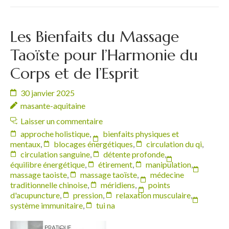
Les Bienfaits du Massage
Taoïste pour l’Harmonie du
Corps et de l’Esprit
30 janvier 2025
masante-aquitaine
Laisser un commentaire
approche holistique
,
bienfaits physiques et
mentaux
,
blocages énergétiques
,
circulation du qi
,
circulation sanguine
,
détente profonde
,
équilibre énergétique
,
étirement
,
manipulation
,
massage taoiste
,
massage taoïste
,
médecine
traditionnelle chinoise
,
méridiens
,
points
d'acupuncture
,
pression
,
relaxation musculaire
,
système immunitaire
,
tui na