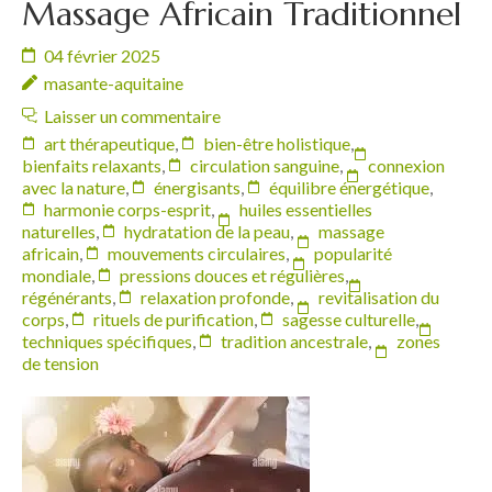
Massage Africain Traditionnel
04 février 2025
masante-aquitaine
Laisser un commentaire
art thérapeutique
,
bien-être holistique
,
bienfaits relaxants
,
circulation sanguine
,
connexion
avec la nature
,
énergisants
,
équilibre énergétique
,
harmonie corps-esprit
,
huiles essentielles
naturelles
,
hydratation de la peau
,
massage
africain
,
mouvements circulaires
,
popularité
mondiale
,
pressions douces et régulières
,
régénérants
,
relaxation profonde
,
revitalisation du
corps
,
rituels de purification
,
sagesse culturelle
,
techniques spécifiques
,
tradition ancestrale
,
zones
de tension