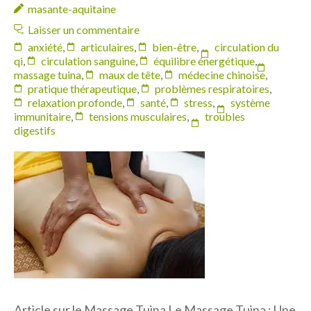
masante-aquitaine
Laisser un commentaire
anxiété
,
articulaires
,
bien-être
,
circulation du
qi
,
circulation sanguine
,
équilibre énergétique
,
massage tuina
,
maux de tête
,
médecine chinoise
,
pratique thérapeutique
,
problèmes respiratoires
,
relaxation profonde
,
santé
,
stress
,
système
immunitaire
,
tensions musculaires
,
troubles
digestifs
Article sur le Massage Tuina Le Massage Tuina : Une