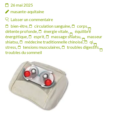
26 mai 2025
masante-aquitaine
Laisser un commentaire
bien-être
,
circulation sanguine
,
corps
,
détente profonde
,
énergie vitale
,
équilibre
énergétique
,
esprit
,
massage shiatsu
,
masseur
shiatsu
,
médecine traditionnelle chinoise
,
qi
,
stress
,
tensions musculaires
,
troubles digestifs
,
troubles du sommeil