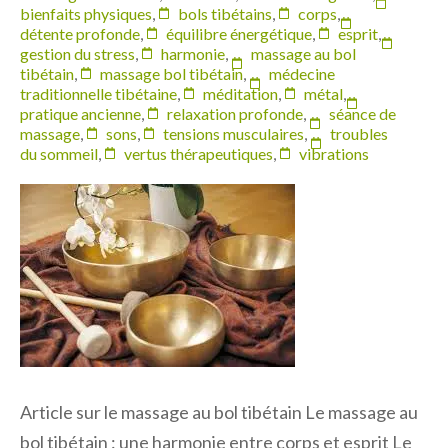
bienfaits physiques
,
bols tibétains
,
corps
,
détente profonde
,
équilibre énergétique
,
esprit
,
gestion du stress
,
harmonie
,
massage au bol
tibétain
,
massage bol tibétain
,
médecine
traditionnelle tibétaine
,
méditation
,
métal
,
pratique ancienne
,
relaxation profonde
,
séance de
massage
,
sons
,
tensions musculaires
,
troubles
du sommeil
,
vertus thérapeutiques
,
vibrations
Article sur le massage au bol tibétain Le massage au
bol tibétain : une harmonie entre corps et esprit Le