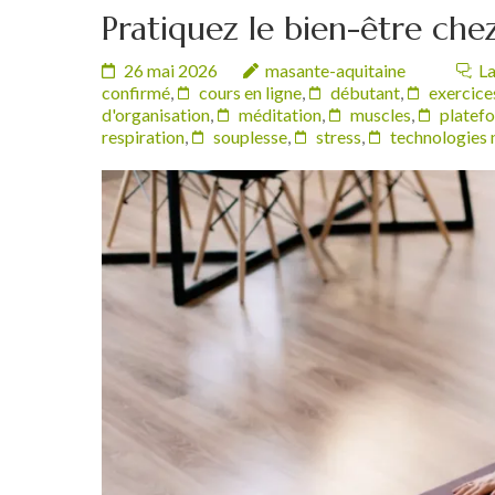
Pratiquez le bien-être che
26 mai 2026
masante-aquitaine
La
confirmé
,
cours en ligne
,
débutant
,
exercice
d'organisation
,
méditation
,
muscles
,
platef
respiration
,
souplesse
,
stress
,
technologies