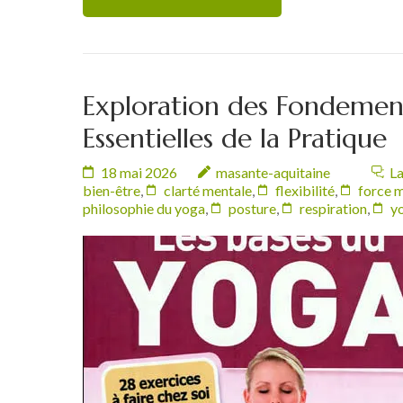
Exploration des Fondement
Essentielles de la Pratique
18 mai 2026
masante-aquitaine
La
bien-être
,
clarté mentale
,
flexibilité
,
force m
philosophie du yoga
,
posture
,
respiration
,
y