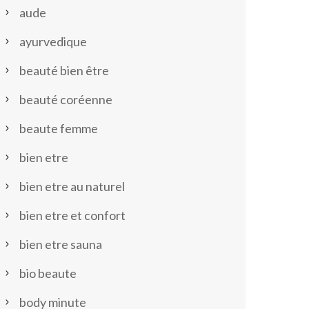
aude
ayurvedique
beauté bien être
beauté coréenne
beaute femme
bien etre
bien etre au naturel
bien etre et confort
bien etre sauna
bio beaute
body minute