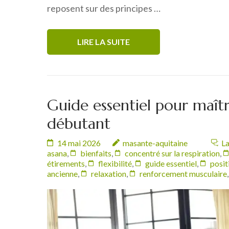
reposent sur des principes …
LIRE LA SUITE
Guide essentiel pour maîtr
débutant
14 mai 2026
masante-aquitaine
La
asana
,
bienfaits
,
concentré sur la respiration
,
étirements
,
flexibilité
,
guide essentiel
,
posit
ancienne
,
relaxation
,
renforcement musculaire