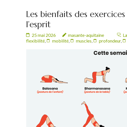
Les bienfaits des exercice
l’esprit
25 mai 2026
masante-aquitaine
La
flexibilité
,
mobilité
,
muscles
,
profondeur
,