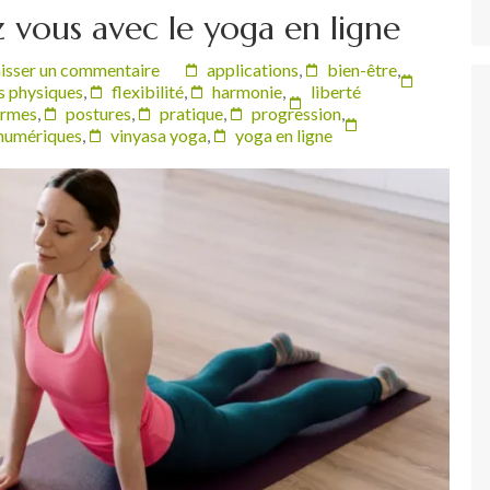
z vous avec le yoga en ligne
isser un commentaire
applications
,
bien-être
,
s physiques
,
flexibilité
,
harmonie
,
liberté
ormes
,
postures
,
pratique
,
progression
,
 numériques
,
vinyasa yoga
,
yoga en ligne