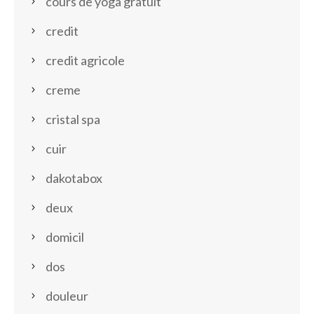
cours de yoga gratuit
credit
credit agricole
creme
cristal spa
cuir
dakotabox
deux
domicil
dos
douleur