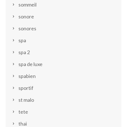
sommeil
sonore
sonores
spa
spa 2
spa de luxe
spabien
sportif
st malo
tete
thai