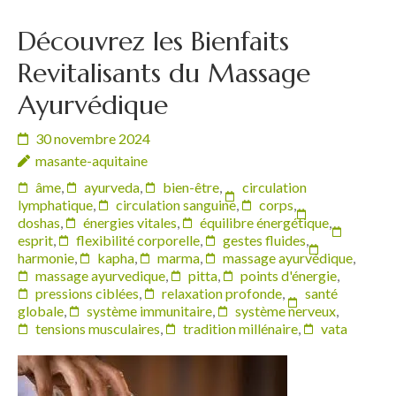
Découvrez les Bienfaits
Revitalisants du Massage
Ayurvédique
30 novembre 2024
masante-aquitaine
âme
,
ayurveda
,
bien-être
,
circulation
lymphatique
,
circulation sanguine
,
corps
,
doshas
,
énergies vitales
,
équilibre énergétique
,
esprit
,
flexibilité corporelle
,
gestes fluides
,
harmonie
,
kapha
,
marma
,
massage ayurvédique
,
massage ayurvedique
,
pitta
,
points d'énergie
,
pressions ciblées
,
relaxation profonde
,
santé
globale
,
système immunitaire
,
système nerveux
,
tensions musculaires
,
tradition millénaire
,
vata