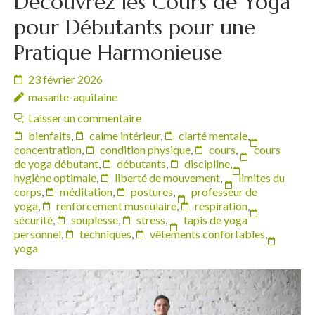
Découvrez les Cours de Yoga
pour Débutants pour une
Pratique Harmonieuse
23 février 2026
masante-aquitaine
Laisser un commentaire
bienfaits
,
calme intérieur
,
clarté mentale
,
concentration
,
condition physique
,
cours
,
cours
de yoga débutant
,
débutants
,
discipline
,
hygiène optimale
,
liberté de mouvement
,
limites du
corps
,
méditation
,
postures
,
professeur de
yoga
,
renforcement musculaire
,
respiration
,
sécurité
,
souplesse
,
stress
,
tapis de yoga
personnel
,
techniques
,
vêtements confortables
,
yoga