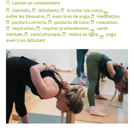
Laisser un commentaire
bienfaits
,
débutants
,
écouter son corps
,
éviter les blessures
,
exercices de yoga
,
méditation
,
posture correcte
,
postures de base
,
relaxation
,
respiration
,
respirer profondément
,
santé
mentale
,
santé physique
,
vidéos en ligne
,
yoga
exercices débutant