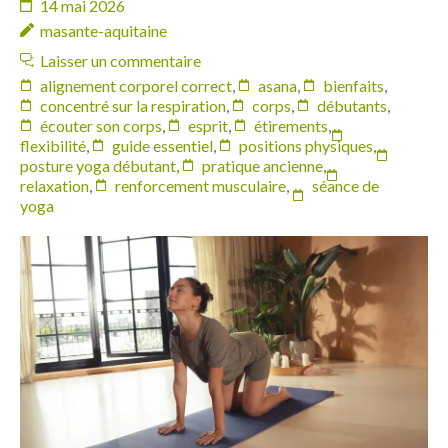
14 mai 2026
masante-aquitaine
Laisser un commentaire
alignement corporel correct
,
asana
,
bienfaits
,
concentré sur la respiration
,
corps
,
débutants
,
écouter son corps
,
esprit
,
étirements
,
flexibilité
,
guide essentiel
,
positions physiques
,
posture yoga débutant
,
pratique ancienne
,
relaxation
,
renforcement musculaire
,
séance de
yoga