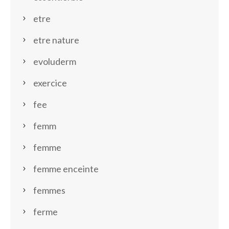
etre
etre nature
evoluderm
exercice
fee
femm
femme
femme enceinte
femmes
ferme