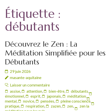
Étiquette :
débutants
Découvrez le Zen : La
Méditation Simplifiée pour les
Débutants
29 juin 2026
masante-aquitaine
Laisser un commentaire
assise
,
attention
,
bien-être
,
débutants
,
émotionnel
,
esprit
,
japonais
,
méditation
,
mental
,
novice
,
pensées
,
pleine conscience
,
pratique
,
respiration
,
zazen
,
zen
,
zen la
méditation pour les nuls