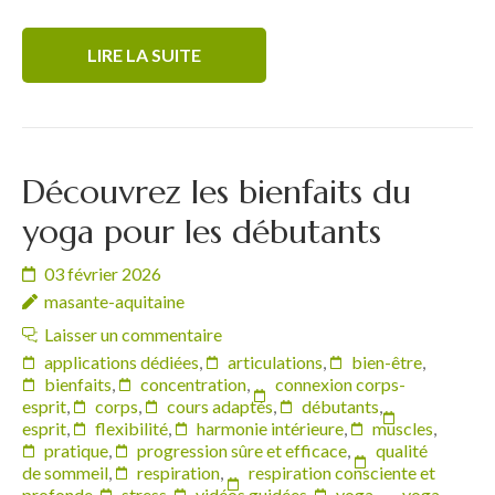
LIRE LA SUITE
Découvrez les bienfaits du
yoga pour les débutants
03 février 2026
masante-aquitaine
Laisser un commentaire
applications dédiées
,
articulations
,
bien-être
,
bienfaits
,
concentration
,
connexion corps-
esprit
,
corps
,
cours adaptés
,
débutants
,
esprit
,
flexibilité
,
harmonie intérieure
,
muscles
,
pratique
,
progression sûre et efficace
,
qualité
de sommeil
,
respiration
,
respiration consciente et
profonde
,
stress
,
vidéos guidées
,
yoga
,
yoga