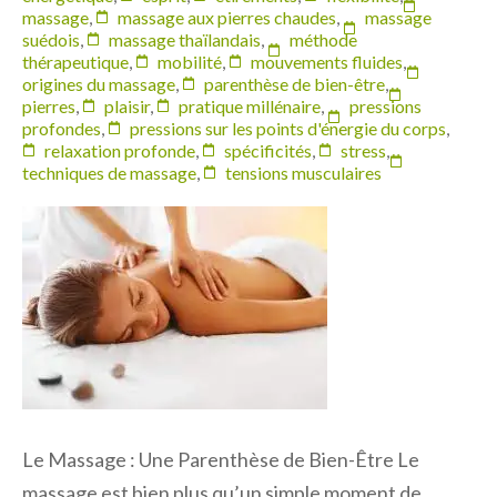
massage
,
massage aux pierres chaudes
,
massage
suédois
,
massage thaïlandais
,
méthode
thérapeutique
,
mobilité
,
mouvements fluides
,
origines du massage
,
parenthèse de bien-être
,
pierres
,
plaisir
,
pratique millénaire
,
pressions
profondes
,
pressions sur les points d'énergie du corps
,
relaxation profonde
,
spécificités
,
stress
,
techniques de massage
,
tensions musculaires
Le Massage : Une Parenthèse de Bien-Être Le
massage est bien plus qu’un simple moment de