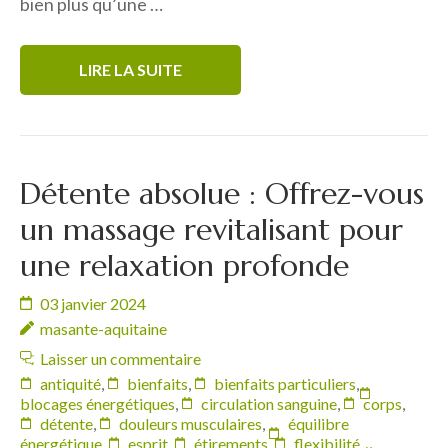
bien plus qu’une …
LIRE LA SUITE
Détente absolue : Offrez-vous
un massage revitalisant pour
une relaxation profonde
03 janvier 2024
masante-aquitaine
Laisser un commentaire
antiquité
,
bienfaits
,
bienfaits particuliers
,
blocages énergétiques
,
circulation sanguine
,
corps
,
détente
,
douleurs musculaires
,
équilibre
énergétique
,
esprit
,
étirements
,
flexibilité
,