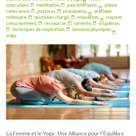
musculaire
,
méditation
,
paix intérieure
,
pleine
conscience
,
postures
,
pranayama
,
pratique
millénaire
,
quotidien chargé
,
relaxation
,
respirer
consciemment
,
ressourcer
,
sérénité
,
souplesse
,
techniques de respiration
,
tensions physiques
,
yoga
La Femme et le Yoga : Une Alliance pour l’Équilibre