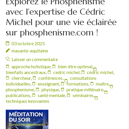
Explorez le Phosphenisme
avec l’expertise de Cédric
Michel pour une vie éclairée
sur phosphenisme.com !
03 octobre 2025
masante-aquitaine
Laisser un commentaire
approche holistique
,
bien-être optimal
,
bienfaits ancestraux
,
cedric michel
,
cédric michel
,
chercheur
,
conférences
,
consultations
individuelles
,
enseignant
,
formations
,
maître
,
phosphenisme
,
physique
,
pratique millénaire
,
publications
,
santé mentale
,
séminaires
,
techniques innovantes