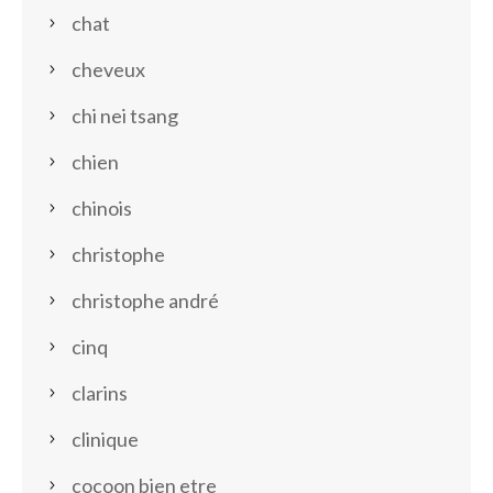
chat
cheveux
chi nei tsang
chien
chinois
christophe
christophe andré
cinq
clarins
clinique
cocoon bien etre