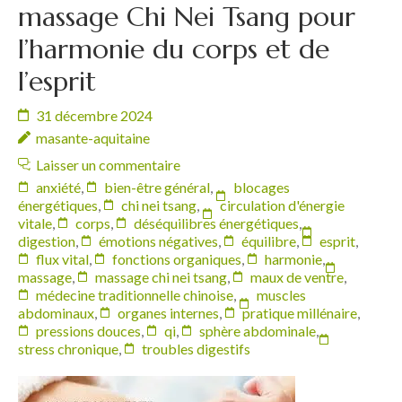
massage Chi Nei Tsang pour
l’harmonie du corps et de
l’esprit
31 décembre 2024
masante-aquitaine
Laisser un commentaire
anxiété
,
bien-être général
,
blocages
énergétiques
,
chi nei tsang
,
circulation d'énergie
vitale
,
corps
,
déséquilibres énergétiques
,
digestion
,
émotions négatives
,
équilibre
,
esprit
,
flux vital
,
fonctions organiques
,
harmonie
,
massage
,
massage chi nei tsang
,
maux de ventre
,
médecine traditionnelle chinoise
,
muscles
abdominaux
,
organes internes
,
pratique millénaire
,
pressions douces
,
qi
,
sphère abdominale
,
stress chronique
,
troubles digestifs