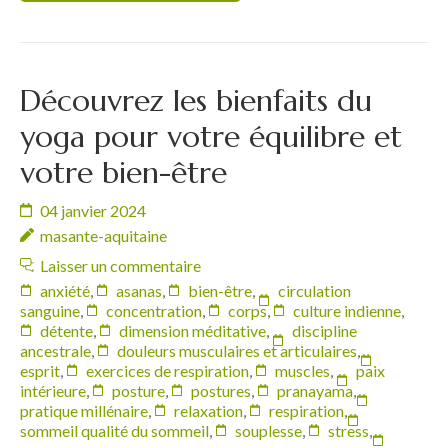
Découvrez les bienfaits du
yoga pour votre équilibre et
votre bien-être
04 janvier 2024
masante-aquitaine
Laisser un commentaire
anxiété
,
asanas
,
bien-être
,
circulation
sanguine
,
concentration
,
corps
,
culture indienne
,
détente
,
dimension méditative
,
discipline
ancestrale
,
douleurs musculaires et articulaires
,
esprit
,
exercices de respiration
,
muscles
,
paix
intérieure
,
posture
,
postures
,
pranayama
,
pratique millénaire
,
relaxation
,
respiration
,
sommeil qualité du sommeil
,
souplesse
,
stress
,