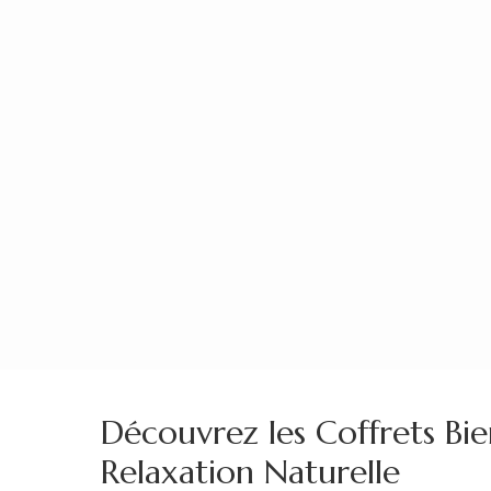
Aller
au
contenu
(Pressez
Entrée)
Découvrez les Coffrets Bi
Relaxation Naturelle