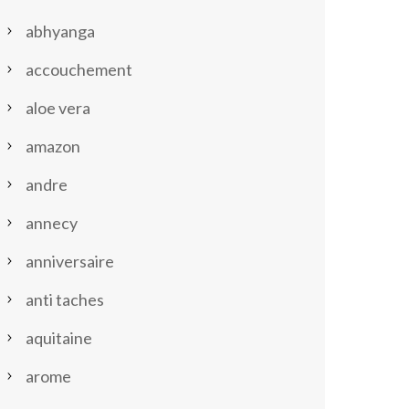
abhyanga
accouchement
aloe vera
amazon
andre
annecy
anniversaire
anti taches
aquitaine
arome