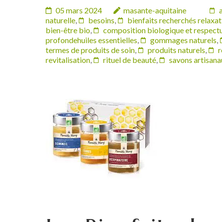
05 mars 2024
masante-aquitaine
naturelle
,
besoins
,
bienfaits recherchés relaxat
bien-être bio
,
composition biologique et respectu
profondehuiles essentielles
,
gommages naturels
,
termes de produits de soin
,
produits naturels
,
r
revitalisation
,
rituel de beauté
,
savons artisana