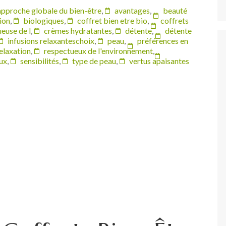
approche globale du bien-être
,
avantages
,
beauté
ion
,
biologiques
,
coffret bien etre bio
,
coffrets
euse de l
,
crèmes hydratantes
,
détente
,
détente
infusions relaxanteschoix
,
peau
,
préférences en
elaxation
,
respectueux de l'environnement
,
ux
,
sensibilités
,
type de peau
,
vertus apaisantes