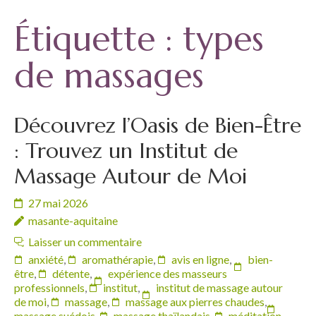
Étiquette :
types
de massages
Découvrez l’Oasis de Bien-Être
: Trouvez un Institut de
Massage Autour de Moi
27 mai 2026
masante-aquitaine
Laisser un commentaire
anxiété
,
aromathérapie
,
avis en ligne
,
bien-
être
,
détente
,
expérience des masseurs
professionnels
,
institut
,
institut de massage autour
de moi
,
massage
,
massage aux pierres chaudes
,
massage suédois
,
massage thaïlandais
,
méditation
,