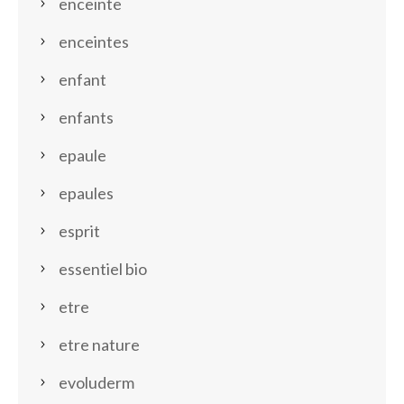
enceinte
enceintes
enfant
enfants
epaule
epaules
esprit
essentiel bio
etre
etre nature
evoluderm