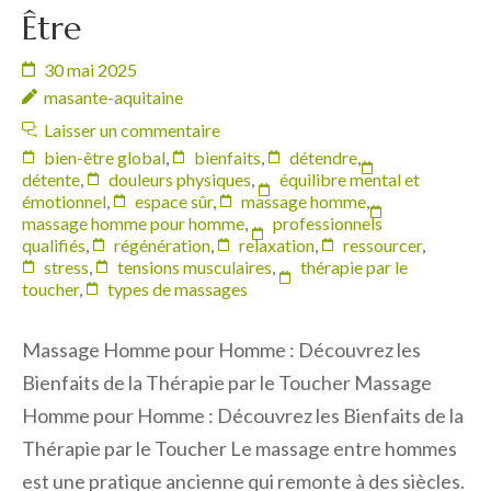
Être
30 mai 2025
masante-aquitaine
Laisser un commentaire
bien-être global
,
bienfaits
,
détendre
,
détente
,
douleurs physiques
,
équilibre mental et
émotionnel
,
espace sûr
,
massage homme
,
massage homme pour homme
,
professionnels
qualifiés
,
régénération
,
relaxation
,
ressourcer
,
stress
,
tensions musculaires
,
thérapie par le
toucher
,
types de massages
Massage Homme pour Homme : Découvrez les
Bienfaits de la Thérapie par le Toucher Massage
Homme pour Homme : Découvrez les Bienfaits de la
Thérapie par le Toucher Le massage entre hommes
est une pratique ancienne qui remonte à des siècles.