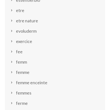
essentiel bio
etre
etre nature
evoluderm
exercice
fee
femm
femme
femme enceinte
femmes
ferme