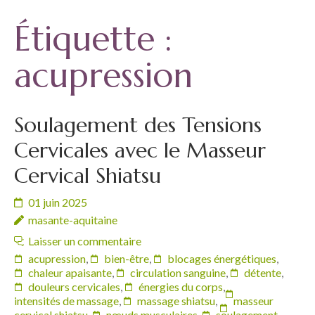
Étiquette :
acupression
Soulagement des Tensions
Cervicales avec le Masseur
Cervical Shiatsu
01 juin 2025
masante-aquitaine
Laisser un commentaire
acupression
,
bien-être
,
blocages énergétiques
,
chaleur apaisante
,
circulation sanguine
,
détente
,
douleurs cervicales
,
énergies du corps
,
intensités de massage
,
massage shiatsu
,
masseur
cervical shiatsu
,
nœuds musculaires
,
soulagement
,