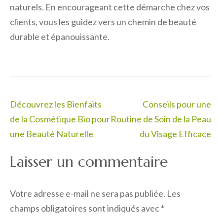
naturels. En encourageant cette démarche chez vos
clients, vous les guidez vers un chemin de beauté
durable et épanouissante.
Navigation
Découvrez les Bienfaits
Conseils pour une
de
de la Cosmétique Bio pour
Routine de Soin de la Peau
l’article
une Beauté Naturelle
du Visage Efficace
Laisser un commentaire
Votre adresse e-mail ne sera pas publiée.
Les
champs obligatoires sont indiqués avec
*