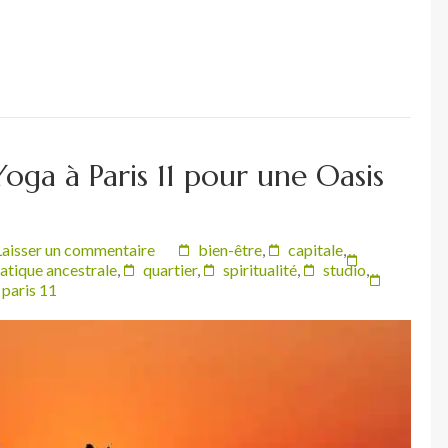
oga à Paris 11 pour une Oasis
Laisser un commentaire
bien-être
,
capitale
,
atique ancestrale
,
quartier
,
spiritualité
,
studio
,
 paris 11