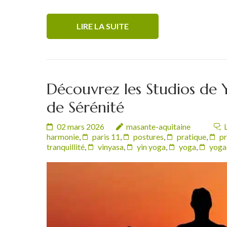
LIRE LA SUITE
Découvrez les Studios de Y
de Sérénité
02 mars 2026
masante-aquitaine
harmonie
,
paris 11
,
postures
,
pratique
,
pr
tranquillité
,
vinyasa
,
yin yoga
,
yoga
,
yoga