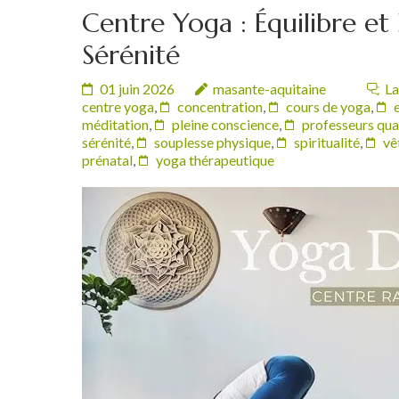
Centre Yoga : Équilibre e
Sérénité
01 juin 2026
masante-aquitaine
La
centre yoga
,
concentration
,
cours de yoga
,
méditation
,
pleine conscience
,
professeurs qual
sérénité
,
souplesse physique
,
spiritualité
,
vê
prénatal
,
yoga thérapeutique