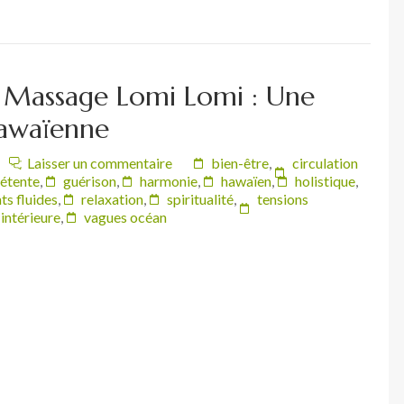
u Massage Lomi Lomi : Une
Hawaïenne
Laisser un commentaire
bien-être
,
circulation
étente
,
guérison
,
harmonie
,
hawaïen
,
holistique
,
s fluides
,
relaxation
,
spiritualité
,
tensions
intérieure
,
vagues océan