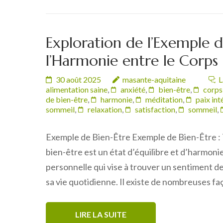
Exploration de l’Exemple d
l’Harmonie entre le Corps e
30 août 2025
masante-aquitaine
L
alimentation saine
,
anxiété
,
bien-être
,
corps
de bien-être
,
harmonie
,
méditation
,
paix int
sommeil
,
relaxation
,
satisfaction
,
sommeil
,
Exemple de Bien-Être Exemple de Bien-Être : T
bien-être est un état d’équilibre et d’harmonie 
personnelle qui vise à trouver un sentiment de
sa vie quotidienne. Il existe de nombreuses f
LIRE LA SUITE