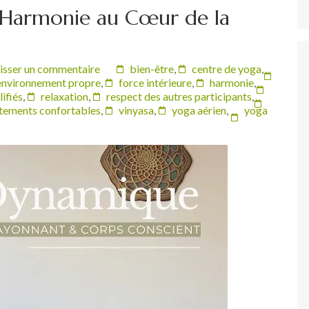
t Harmonie au Cœur de la
isser un commentaire
bien-être
,
centre de yoga
,
environnement propre
,
force intérieure
,
harmonie
,
ifiés
,
relaxation
,
respect des autres participants
,
tements confortables
,
vinyasa
,
yoga aérien
,
yoga