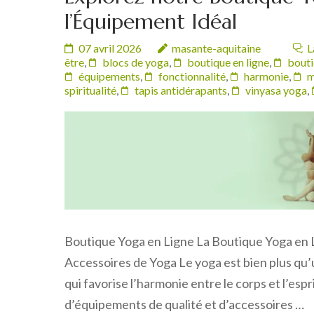
l’Équipement Idéal
07 avril 2026
masante-aquitaine
L
être
,
blocs de yoga
,
boutique en ligne
,
bouti
équipements
,
fonctionnalité
,
harmonie
,
m
spiritualité
,
tapis antidérapants
,
vinyasa yoga
,
Boutique Yoga en Ligne La Boutique Yoga en L
Accessoires de Yoga Le yoga est bien plus qu’
qui favorise l’harmonie entre le corps et l’esp
d’équipements de qualité et d’accessoires …