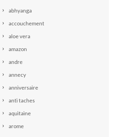
abhyanga
accouchement
aloe vera
amazon
andre
annecy
anniversaire
anti taches
aquitaine
arome