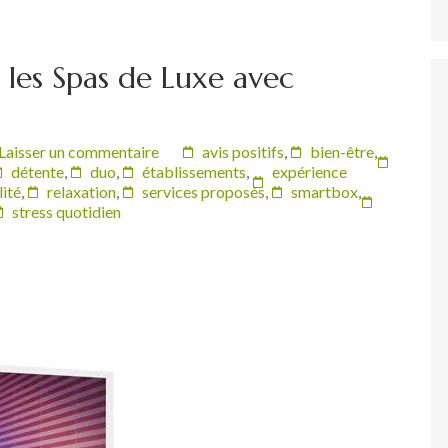
 les Spas de Luxe avec
Laisser un commentaire
avis positifs
,
bien-être
,
détente
,
duo
,
établissements
,
expérience
lité
,
relaxation
,
services proposés
,
smartbox
,
stress quotidien