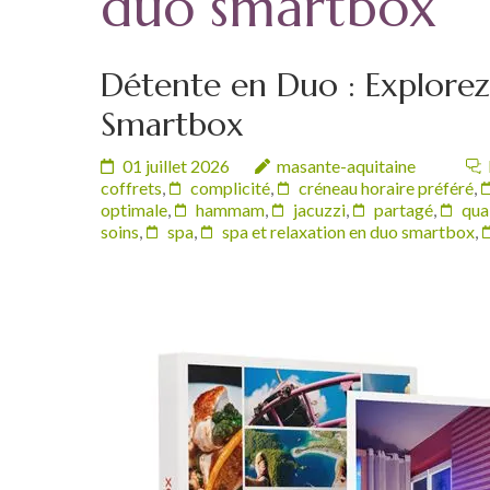
duo smartbox
Détente en Duo : Explorez
Smartbox
01 juillet 2026
masante-aquitaine
coffrets
,
complicité
,
créneau horaire préféré
,
optimale
,
hammam
,
jacuzzi
,
partagé
,
qua
soins
,
spa
,
spa et relaxation en duo smartbox
,