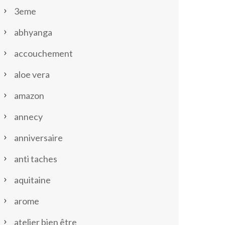
3eme
abhyanga
accouchement
aloe vera
amazon
annecy
anniversaire
anti taches
aquitaine
arome
atelier bien être