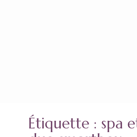
Aller
au
contenu
(Pressez
Entrée)
Étiquette :
spa e