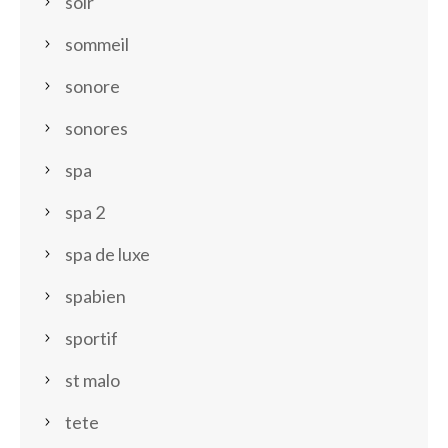
soir
sommeil
sonore
sonores
spa
spa 2
spa de luxe
spabien
sportif
st malo
tete