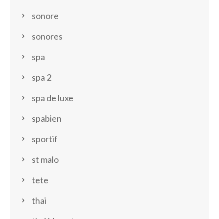
sonore
sonores
spa
spa 2
spa de luxe
spabien
sportif
st malo
tete
thai