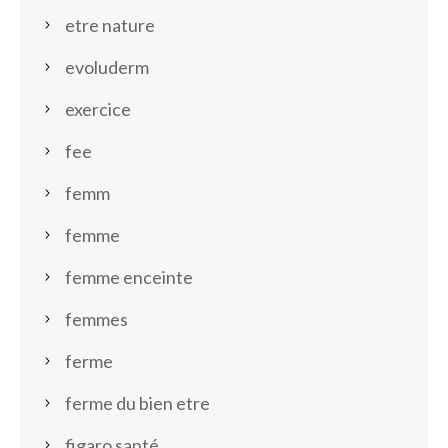
etre nature
evoluderm
exercice
fee
femm
femme
femme enceinte
femmes
ferme
ferme du bien etre
figaro santé