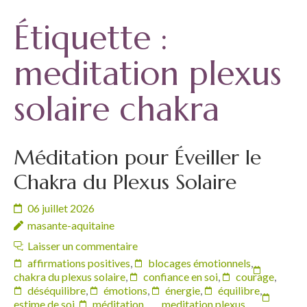
Étiquette :
meditation plexus
solaire chakra
Méditation pour Éveiller le
Chakra du Plexus Solaire
06 juillet 2026
masante-aquitaine
Laisser un commentaire
affirmations positives
,
blocages émotionnels
,
chakra du plexus solaire
,
confiance en soi
,
courage
,
déséquilibre
,
émotions
,
énergie
,
équilibre
,
estime de soi
,
méditation
,
meditation plexus