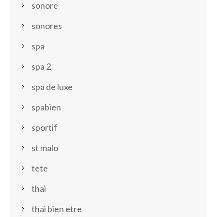
sonore
sonores
spa
spa 2
spa de luxe
spabien
sportif
st malo
tete
thai
thai bien etre