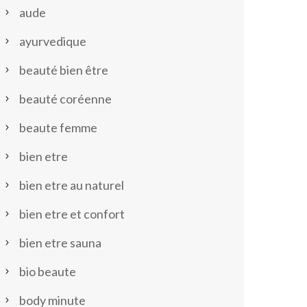
aude
ayurvedique
beauté bien être
beauté coréenne
beaute femme
bien etre
bien etre au naturel
bien etre et confort
bien etre sauna
bio beaute
body minute