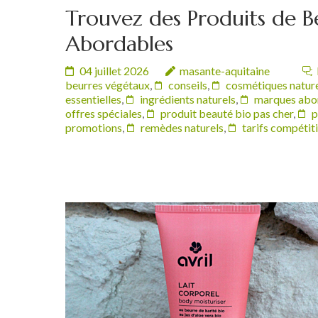
Trouvez des Produits de Be
Abordables
04 juillet 2026
masante-aquitaine
beurres végétaux
,
conseils
,
cosmétiques natur
essentielles
,
ingrédients naturels
,
marques abo
offres spéciales
,
produit beauté bio pas cher
,
p
promotions
,
remèdes naturels
,
tarifs compétiti