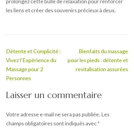
prolongez cette bulle de relaxation pour renforcer
les liens et créer des souvenirs précieux à deux.
Navigation
Détente et Complicité :
Bienfaits du massage
de
Vivez l’Expérience du
pour les pieds : détente et
l’article
Massage pour 2
revitalisation assurées
Personnes
Laisser un commentaire
Votre adresse e-mail ne sera pas publiée.
Les
champs obligatoires sont indiqués avec
*