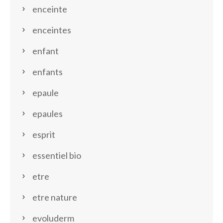
enceinte
enceintes
enfant
enfants
epaule
epaules
esprit
essentiel bio
etre
etre nature
evoluderm