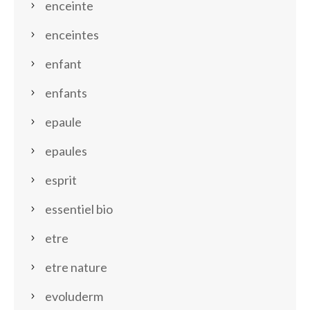
enceinte
enceintes
enfant
enfants
epaule
epaules
esprit
essentiel bio
etre
etre nature
evoluderm