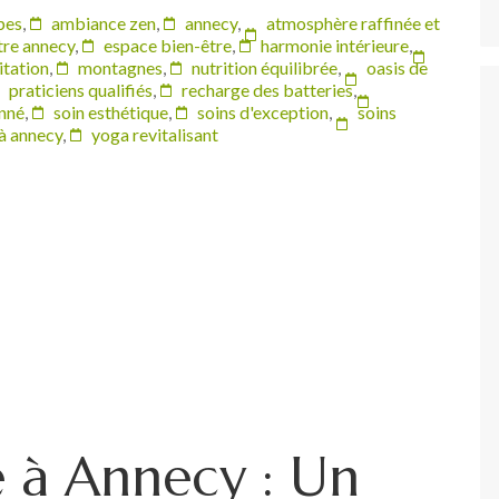
pes
,
ambiance zen
,
annecy
,
atmosphère raffinée et
tre annecy
,
espace bien-être
,
harmonie intérieure
,
tation
,
montagnes
,
nutrition équilibrée
,
oasis de
praticiens qualifiés
,
recharge des batteries
,
onné
,
soin esthétique
,
soins d'exception
,
soins
à annecy
,
yoga revitalisant
e à Annecy : Un