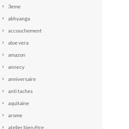
3eme
abhyanga
accouchement
aloe vera
amazon
annecy
anniversaire
anti taches
aquitaine
arome
atelier bien être