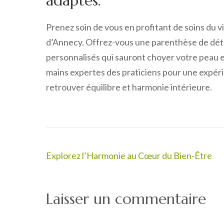
adaptés.
Prenez soin de vous en profitant de soins du v
d’Annecy. Offrez-vous une parenthèse de déte
personnalisés qui sauront choyer votre peau et
mains expertes des praticiens pour une expér
retrouver équilibre et harmonie intérieure.
Navigation
Explorez l’Harmonie au Cœur du Bien-Être
de
l’article
Laisser un commentaire