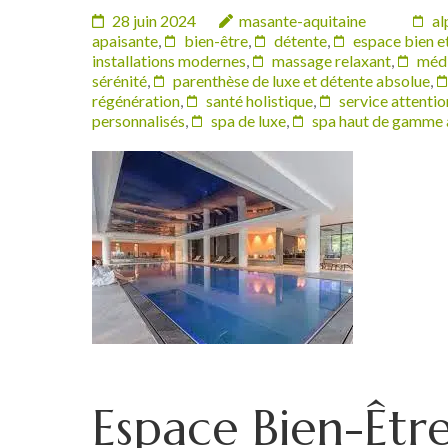
28 juin 2024
masante-aquitaine
al
apaisante
,
bien-être
,
détente
,
espace bien e
installations modernes
,
massage relaxant
,
médi
sérénité
,
parenthèse de luxe et détente absolue
,
régénération
,
santé holistique
,
service attenti
personnalisés
,
spa de luxe
,
spa haut de gamme 
Espace Bien-Êtr