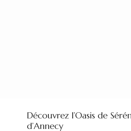
Aller
au
contenu
(Pressez
Entrée)
Découvrez l’Oasis de Séréni
d’Annecy