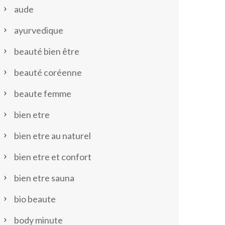
aude
ayurvedique
beauté bien être
beauté coréenne
beaute femme
bien etre
bien etre au naturel
bien etre et confort
bien etre sauna
bio beaute
body minute