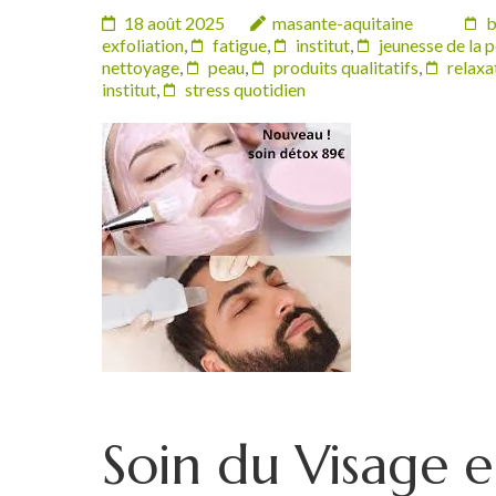
18 août 2025
masante-aquitaine
b
exfoliation
,
fatigue
,
institut
,
jeunesse de la 
nettoyage
,
peau
,
produits qualitatifs
,
relaxa
institut
,
stress quotidien
Soin du Visage en