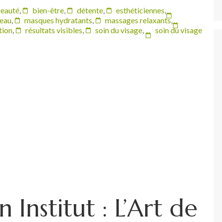
eauté
,
bien-être
,
détente
,
esthéticiennes
,
peau
,
masques hydratants
,
massages relaxants
,
tion
,
résultats visibles
,
soin du visage
,
soin du visage
 Institut : L’Art de