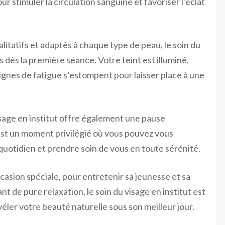
ur stimuler la circulation sanguine et favoriser l’éclat
litatifs et adaptés à chaque type de peau, le soin du
s dès la première séance. Votre teint est illuminé,
ignes de fatigue s’estompent pour laisser place à une
visage en institut offre également une pause
est un moment privilégié où vous pouvez vous
uotidien et prendre soin de vous en toute sérénité.
asion spéciale, pour entretenir sa jeunesse et sa
nt de pure relaxation, le soin du visage en institut est
ler votre beauté naturelle sous son meilleur jour.