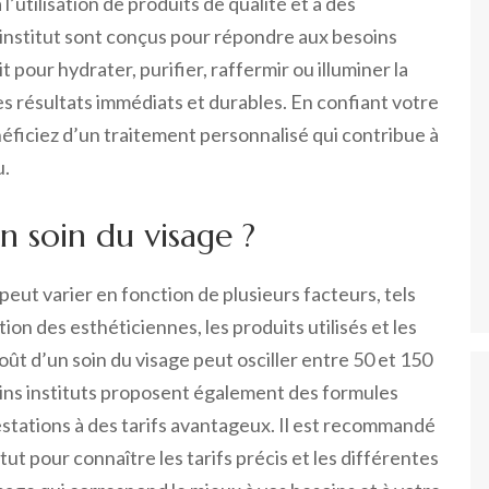
l’utilisation de produits de qualité et à des
n institut sont conçus pour répondre aux besoins
 pour hydrater, purifier, raffermir ou illuminer la
des résultats immédiats et durables. En confiant votre
néficiez d’un traitement personnalisé qui contribue à
u.
n soin du visage ?
 peut varier en fonction de plusieurs facteurs, tels
on des esthéticiennes, les produits utilisés et les
oût d’un soin du visage peut osciller entre 50 et 150
tains instituts proposent également des formules
restations à des tarifs avantageux. Il est recommandé
ut pour connaître les tarifs précis et les différentes