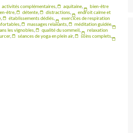
activités complémentaires
,
aquitaine
,
bien-être
ien-être
,
détente
,
distractions
,
endroit calme et
e
,
établissements dédiés
,
exercices de respiration
fortables
,
massages relaxants
,
méditation guidée
,
ns les vignobles
,
qualité du sommeil
,
relaxation
urcer
,
séances de yoga en plein air
,
soins complets
,