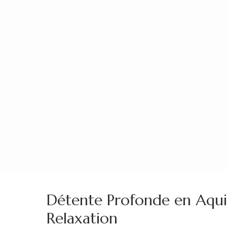
Aller
au
contenu
(Pressez
Entrée)
Détente Profonde en Aquit
Relaxation