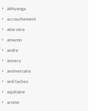
abhyanga
accouchement
aloe vera
amazon
andre
annecy
anniversaire
anti taches
aquitaine
arome