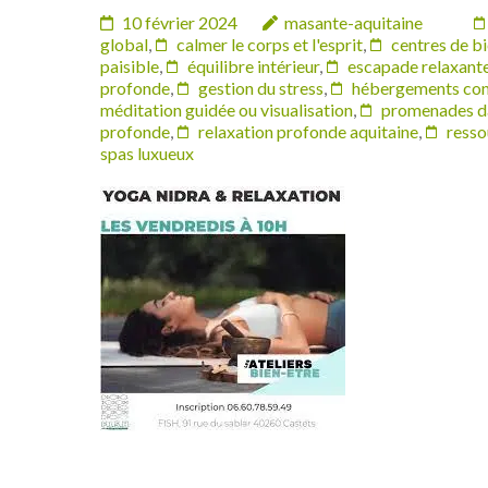
10 février 2024
masante-aquitaine
global
,
calmer le corps et l'esprit
,
centres de b
paisible
,
équilibre intérieur
,
escapade relaxant
profonde
,
gestion du stress
,
hébergements con
méditation guidée ou visualisation
,
promenades da
profonde
,
relaxation profonde aquitaine
,
resso
spas luxueux