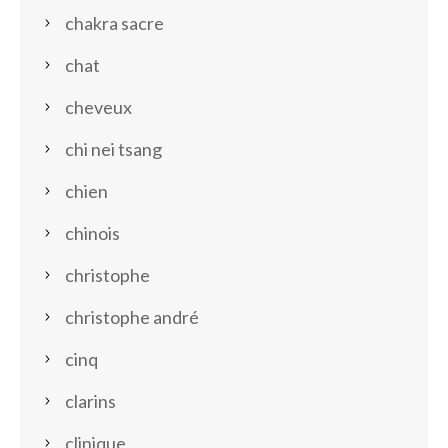
chakra sacre
chat
cheveux
chi nei tsang
chien
chinois
christophe
christophe andré
cinq
clarins
clinique