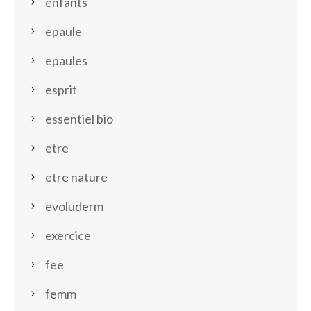
enfants
epaule
epaules
esprit
essentiel bio
etre
etre nature
evoluderm
exercice
fee
femm