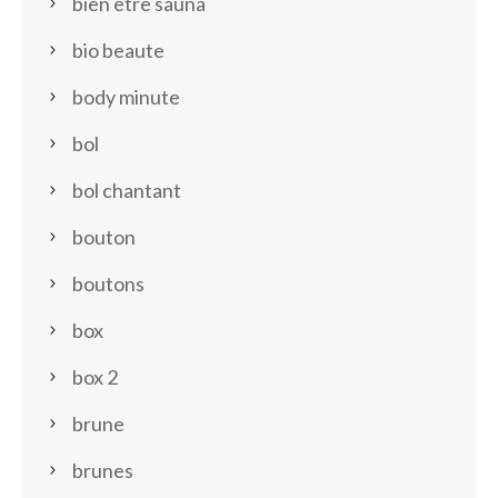
bien etre sauna
bio beaute
body minute
bol
bol chantant
bouton
boutons
box
box 2
brune
brunes