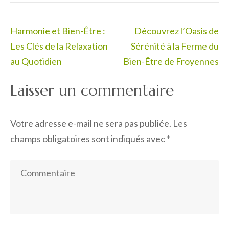
Navigation
Harmonie et Bien-Être :
Découvrez l’Oasis de
de
Les Clés de la Relaxation
Sérénité à la Ferme du
l’article
au Quotidien
Bien-Être de Froyennes
Laisser un commentaire
Votre adresse e-mail ne sera pas publiée.
Les
champs obligatoires sont indiqués avec
*