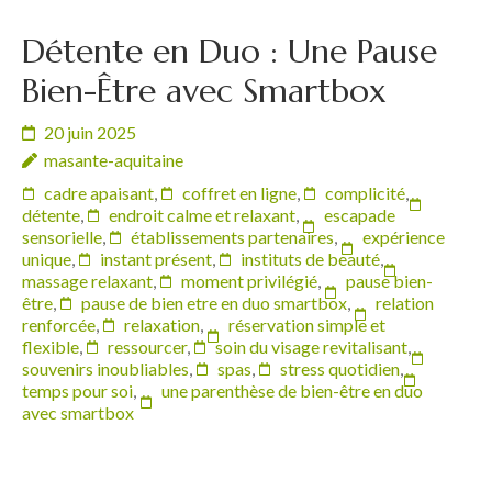
Détente en Duo : Une Pause
Bien-Être avec Smartbox
20 juin 2025
masante-aquitaine
cadre apaisant
,
coffret en ligne
,
complicité
,
détente
,
endroit calme et relaxant
,
escapade
sensorielle
,
établissements partenaires
,
expérience
unique
,
instant présent
,
instituts de beauté
,
massage relaxant
,
moment privilégié
,
pause bien-
être
,
pause de bien etre en duo smartbox
,
relation
renforcée
,
relaxation
,
réservation simple et
flexible
,
ressourcer
,
soin du visage revitalisant
,
souvenirs inoubliables
,
spas
,
stress quotidien
,
temps pour soi
,
une parenthèse de bien-être en duo
avec smartbox