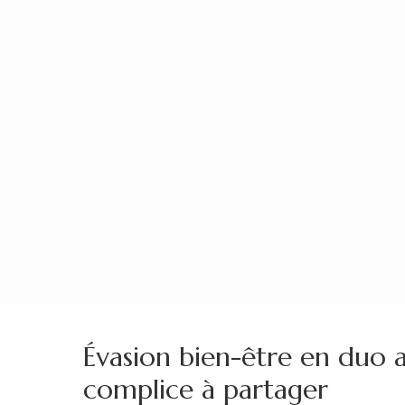
Aller
au
contenu
(Pressez
Entrée)
Évasion bien-être en duo 
complice à partager