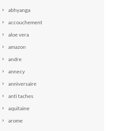
abhyanga
accouchement
aloe vera
amazon
andre
annecy
anniversaire
anti taches
aquitaine
arome