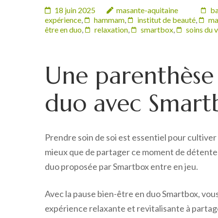
18 juin 2025
masante-aquitaine
ba
expérience
,
hammam
,
institut de beauté
,
ma
être en duo
,
relaxation
,
smartbox
,
soins du 
Une parenthèse 
duo avec Smart
Prendre soin de soi est essentiel pour cultiver 
mieux que de partager ce moment de détente av
duo proposée par Smartbox entre en jeu.
Avec la pause bien-être en duo Smartbox, vous 
expérience relaxante et revitalisante à parta