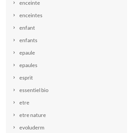
enceinte
enceintes
enfant
enfants
epaule
epaules
esprit
essentiel bio
etre
etre nature
evoluderm