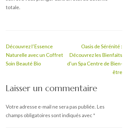
totale.
Navigation
Découvrez l’Essence
Oasis de Sérénité :
de
Naturelle avec un Coffret
Découvrez les Bienfaits
l’article
Soin Beauté Bio
d’un Spa Centre de Bien-
être
Laisser un commentaire
Votre adresse e-mail ne sera pas publiée.
Les
champs obligatoires sont indiqués avec
*