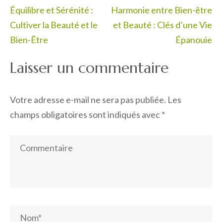
Navigation
Équilibre et Sérénité :
Harmonie entre Bien-être
de
Cultiver la Beauté et le
et Beauté : Clés d’une Vie
l’article
Bien-Être
Épanouie
Laisser un commentaire
Votre adresse e-mail ne sera pas publiée.
Les
champs obligatoires sont indiqués avec
*